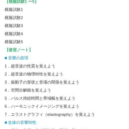
【模擬試験1 〜5】
模擬試験1
模擬試験2
模擬試験3
模擬試験4
模擬試験5
【復習ノート】
■ 音響の原理
1．超音波の性質を覚えよう
2．超音波の物理特性を覚えよう
3．振動子の形状と音場の関係を覚えよう
4．空間分解能を覚えよう
5．パルス持続時間と帯域幅を覚えよう
6．ハーモニックイメージングを覚えよう
7．エラストグラフィ（elastography）を覚えよう
■ 生体の音響特性