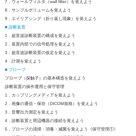
7．ウォールフィルタ（wall filter）を覚えよう
8．サンプルボリュームを覚えよう
9．エイリアシング（折り返し現象）を覚えよう
■ 診断装置
1．超音波診断装置の構成を覚えよう
2．装置内部での信号処理を覚えよう
3．超音波診断装置の仮定を覚えよう
4．計測を覚えよう
■ プローブ
プローブ（探触子）の基本構造を覚えよう
診断装置の操作運用と保守管理
1．カップリングメディアを覚えよう
2．画像の通信・保存（DICOM規格）を覚えよう
3．音響出力測定を覚えよう
4．診断装置と周辺機器の接続を覚えよう
5．プローブの清掃・消毒・滅菌を覚えよう《保守管理①》