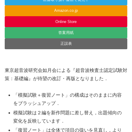
Amazon.co.jp
Online Store
答案用紙
正誤表
東京超音波研究会如月会による『超音波検査士認定試験対
策：基礎編』が待望の改訂・再版となりました．
「模擬試験＋復習ノート」の構成はそのままに内容
をブラッシュアップ．
模擬試験は２編を新作問題に差し替え，出題傾向の
変化を反映しています．
「復習ノート」は全体で項目の扱いを見直し，より