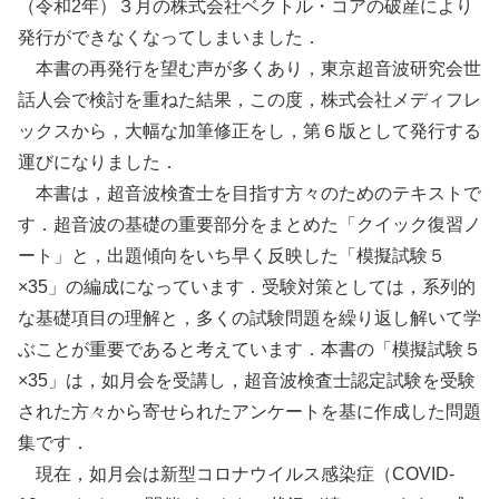
（令和2年）３月の株式会社ベクトル・コアの破産により
発行ができなくなってしまいました．
本書の再発行を望む声が多くあり，東京超音波研究会世
話人会で検討を重ねた結果，この度，株式会社メディフレ
ックスから，大幅な加筆修正をし，第６版として発行する
運びになりました．
本書は，超音波検査士を目指す方々のためのテキストで
す．超音波の基礎の重要部分をまとめた「クイック復習ノ
ート」と，出題傾向をいち早く反映した「模擬試験５
×35」の編成になっています．受験対策としては，系列的
な基礎項目の理解と，多くの試験問題を繰り返し解いて学
ぶことが重要であると考えています．本書の「模擬試験５
×35」は，如月会を受講し，超音波検査士認定試験を受験
された方々から寄せられたアンケートを基に作成した問題
集です．
現在，如月会は新型コロナウイルス感染症（COVID-