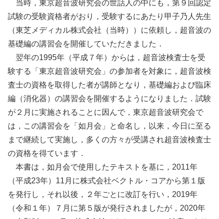
当時，東京超音波研究会の世話人の中にも，第９回認定
試験の受験資格者がおり，受験するにあたり甲子乃人先生
（東芝メディカル株式会社（当時））に依頼し，超音波の
基礎編の講習会を開催していただきました．
翌年の1995年（平成７年）からは，超音波検査士を受
験する「東京超音波研究会」の参加者を対象に，超音波検
査士の資格を取得した者が講師となり，基礎編および臨床
編（消化器）の講習会を開催するようになりました．試験
が２月に実施されることに因んで，東京超音波研究会で
は，この講習会を「如月会」と命名し，以来，今日に至る
まで継続して実施し，多くの方々が受講され超音波検査士
の資格を得ています．
本書は，如月会で使用したテキストを基に，2011年
（平成23年）11月に株式会社ベクトル・コアから第１版
を発行し，それ以後，２年ごとに改訂を行い，2019年
（令和１年）７月に第５版が発行されましたが，2020年