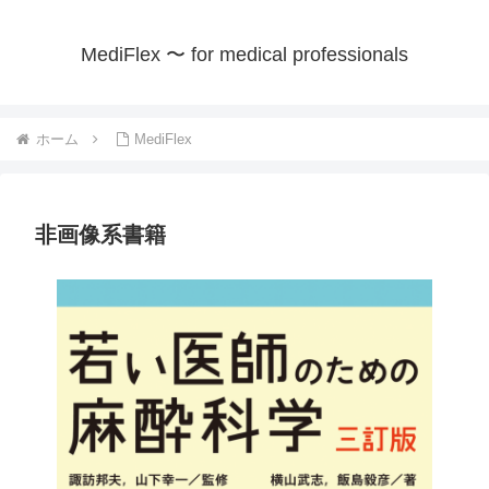
MediFlex 〜 for medical professionals
ホーム
MediFlex
非画像系書籍